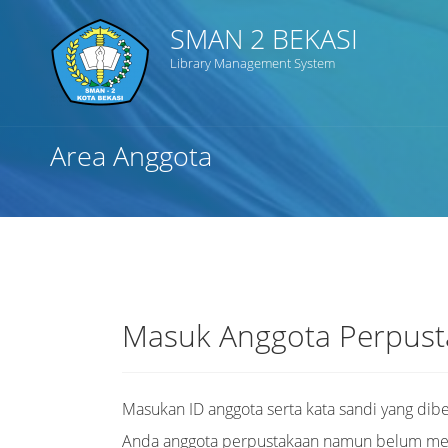
SMAN 2 BEKASI
Library Management System
Judul
Area Anggota
Subjek
Tipe Koleksi
GMD
Masuk Anggota Perpus
Masukan ID anggota serta kata sandi yang dibe
Cari
Anda anggota perpustakaan namun belum memil