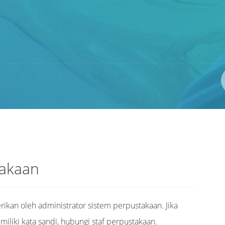
Pengarang
ISBN/ISSN
Lokasi
takaan
rikan oleh administrator sistem perpustakaan. Jika
iki kata sandi, hubungi staf perpustakaan.